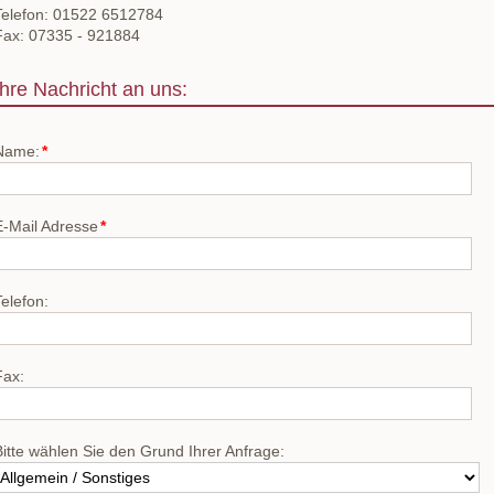
Telefon: 01522 6512784
Fax: 07335 - 921884
Ihre Nachricht an uns:
flichtfeld
Name:
*
flichtfeld
E-Mail Adresse
*
Telefon:
Fax:
Bitte wählen Sie den Grund Ihrer Anfrage: