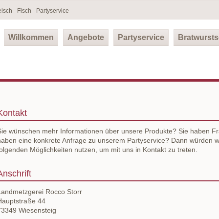
isch - Fisch - Partyservice
Navigation
überspringen
Willkommen
Angebote
Partyservice
Bratwurst
Kontakt
Sie wünschen mehr Informationen über unsere Produkte? Sie haben Fr
haben eine konkrete Anfrage zu unserem Partyservice? Dann würden wi
folgenden Möglichkeiten nutzen, um mit uns in Kontakt zu treten.
Anschrift
Landmetzgerei Rocco Storr
Hauptstraße 44
73349 Wiesensteig