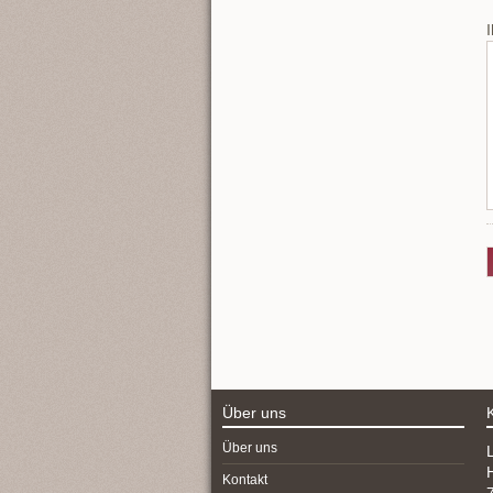
P
Über uns
Navigation
Über uns
überspringen
Kontakt